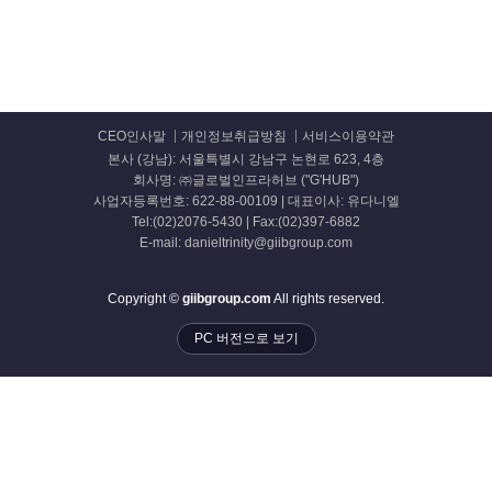
CEO인사말
개인정보취급방침
서비스이용약관
본사 (강남): 서울특별시 강남구 논현로 623, 4층
회사명: ㈜글로벌인프라허브 ("G'HUB")
사업자등록번호: 622-88-00109 | 대표이사: 유다니엘
Tel:(02)2076-5430 | Fax:(02)397-6882
E-mail: danieltrinity@giibgroup.com
Copyright ©
giibgroup.com
All rights reserved.
PC 버전으로 보기