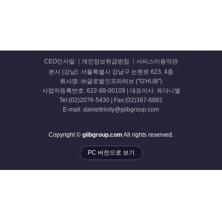
CEO인사말
개인정보취급방침
서비스이용약관
본사 (강남): 서울특별시 강남구 논현로 623, 4층
회사명: ㈜글로벌인프라허브 ("G'HUB")
사업자등록번호: 622-88-00109 | 대표이사: 유다니엘
Tel:(02)2076-5430 | Fax:(02)397-6882
E-mail: danieltrinity@giibgroup.com
Copyright ©
giibgroup.com
All rights reserved.
PC 버전으로 보기