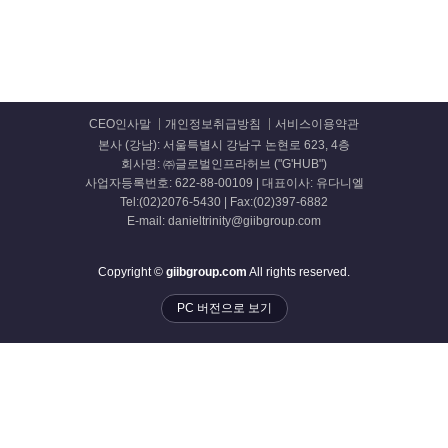
CEO인사말
개인정보취급방침
서비스이용약관
본사 (강남): 서울특별시 강남구 논현로 623, 4층
회사명: ㈜글로벌인프라허브 ("G'HUB")
사업자등록번호: 622-88-00109 | 대표이사: 유다니엘
Tel:(02)2076-5430 | Fax:(02)397-6882
E-mail: danieltrinity@giibgroup.com
Copyright ©
giibgroup.com
All rights reserved.
PC 버전으로 보기