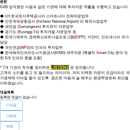
본문
GIIB 임직원은 다음과 같은 기관에 대해 투자자문 역활을 수행하고 있습니다.
◆
L
H 한국토지주택공사의 스마트시티 전략자문업무
◆ 인천국제공항공사 (
I
ncheon National Airport) 의 해외사업업무
◆ 새만금 (
S
amangeum) 투자유치 자문업무
◆ 경기도 (Kyunggi-
T
o) 투자개발 자문업무 등
◆ 한국기재부의 경제혁신파트너쉽프로그램(
E
IPP): 미얀마, 인도네시아 국가
담당
◆ 국민연금(
N
PS)의 인프라 투자업무
◆ 한국해외인프라도시지원공사(KIND) 재무자문 (특별히
S
mart City 분야 또
한 6개 인프라 종별 포함)
LISTENS
* 7개 기관의 첫자를 정리하면
로 정의됩니다.
고객의 소리를 듣고 또 들으라는 의미이며, 저의 미력한 자문이 조금이라도 국
가경제에 이바질 할수 있도록 겸손한 마음과 늘 배우는 평생학생로써 최선을
다하겠습니다.
댓글목록
등록된 댓글이 없습니다.
이전글
다음글
목록