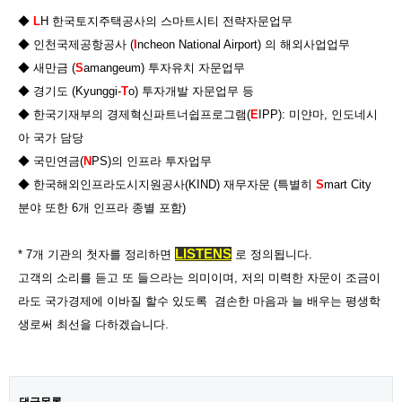
◆
L
H 한국토지주택공사의 스마트시티 전략자문업무
◆ 인천국제공항공사 (
I
ncheon National Airport) 의 해외사업업무
◆ 새만금 (
S
amangeum) 투자유치 자문업무
◆ 경기도 (Kyunggi-
T
o) 투자개발 자문업무 등
◆ 한국기재부의 경제혁신파트너쉽프로그램(
E
IPP): 미얀마, 인도네시
아 국가 담당
◆ 국민연금(
N
PS)의 인프라 투자업무
◆ 한국해외인프라도시지원공사(KIND) 재무자문 (특별히
S
mart City
분야 또한 6개 인프라 종별 포함)
LISTENS
* 7개 기관의 첫자를 정리하면
로 정의됩니다.
고객의 소리를 듣고 또 들으라는 의미이며, 저의 미력한 자문이 조금이
라도 국가경제에 이바질 할수 있도록 겸손한 마음과 늘 배우는 평생학
생로써 최선을 다하겠습니다.