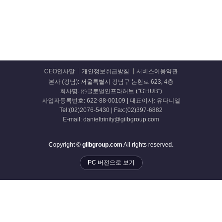
CEO인사말
개인정보취급방침
서비스이용약관
본사 (강남): 서울특별시 강남구 논현로 623, 4층
회사명: ㈜글로벌인프라허브 ("G'HUB")
사업자등록번호: 622-88-00109 | 대표이사: 유다니엘
Tel:(02)2076-5430 | Fax:(02)397-6882
E-mail: danieltrinity@giibgroup.com
Copyright ©
giibgroup.com
All rights reserved.
PC 버전으로 보기